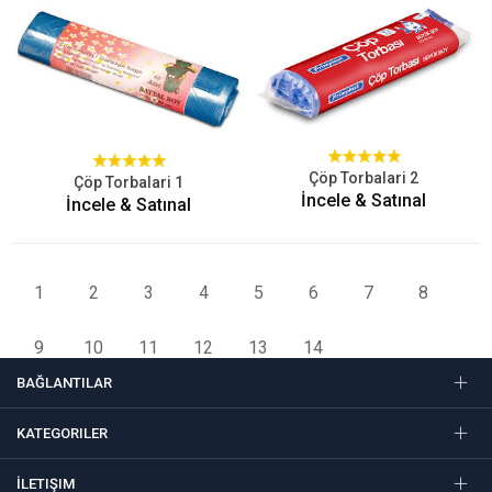
Çöp Torbalari 2
Çöp Torbalari 1
İncele & Satınal
İncele & Satınal
1
2
3
4
5
6
7
8
9
10
11
12
13
14
BAĞLANTILAR
KATEGORILER
İLETIŞIM